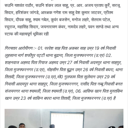
सउनि यशवंत राठौर, सउनि शंकर लाल साहू, प्र. आर. अजय प्रताप कुर्रे, सरजू
सिदार, हरिशंकर जांगडे, आरक्षक गणेश राम साहू वेश कुमार जाटवर, प्रीतम
सिदार, दीपक साहू, श्याम गबेल, कुवंर बजसेन, मनोज लहरे, सेतराम पटेल,
रघुराज, महासिंह सिदार, जयनारायण कंवर, नामदेव लहरे, पवन साण्डे तथा अन्य
स्टाफ की महत्वपूर्ण भूमिका रही
गिरफ्तार आरोपीगण :- 01. परवेश साह पिता अकबर साह उम्र 19 वर्ष निवासी
लुहसाना मार्ग शफीपुर पट्टी थाना बुढाना, जिला मुजफ्फरनगर (उ.प्र) 02.
शाहनवाज अहमद पिता रियाज अहमद उम्र 27 वर्ष निवासी अदमपुर थाना साहपुर,
जिला मुजफ्फरनगर (उ.प्र), मोहसीन पिता बुद्धन उम्र 26 वर्ष निवासी बघरा, थाना
तितावी, जिला मुजफ्फरनगर (उ.प्र),मो0 गुलफाम पिता सुलेमान उम्र 29 वर्ष
निवासी आदमपुर थाना साहपुर, जिला मुजफ्फरनगर, रासीद पिता नब्बू निवासी बनत
संजयनगर थाना श्यामली, जिला श्यामती (उ.प्र), 06. आसिफ खान पिता मुस्तकिम
खान उम्र 23 वर्ष साकिन बघरा थाना तितावी, जिला मुजफ्फरनगर (उ.प्र) है