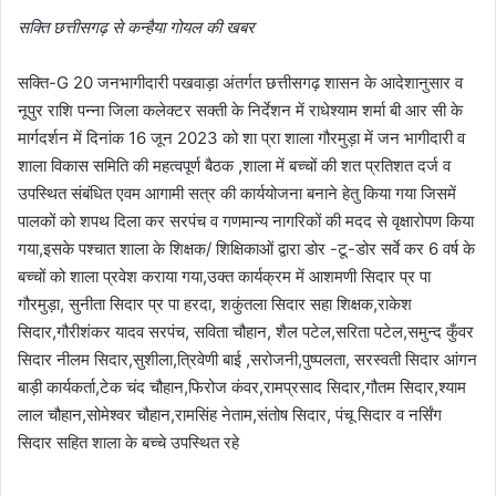
सक्ति छत्तीसगढ़ से कन्हैया गोयल की खबर
सक्ति-G 20 जनभागीदारी पखवाड़ा अंतर्गत छत्तीसगढ़ शासन के आदेशानुसार व
नूपुर राशि पन्ना जिला कलेक्टर सक्ती के निर्देशन में राधेश्याम शर्मा बी आर सी के
मार्गदर्शन में दिनांक 16 जून 2023 को शा प्रा शाला गौरमुड़ा में जन भागीदारी व
शाला विकास समिति की महत्वपूर्ण बैठक ,शाला में बच्चों की शत प्रतिशत दर्ज व
उपस्थित संबंधित एवम आगामी सत्र की कार्ययोजना बनाने हेतु किया गया जिसमें
पालकों को शपथ दिला कर सरपंच व गणमान्य नागरिकों की मदद से वृक्षारोपण किया
गया,इसके पश्चात शाला के शिक्षक/ शिक्षिकाओं द्वारा डोर -टू-डोर सर्वे कर 6 वर्ष के
बच्चों को शाला प्रवेश कराया गया,उक्त कार्यक्रम में आशमणी सिदार प्र पा
गौरमुड़ा, सुनीता सिदार प्र पा हरदा, शकुंतला सिदार सहा शिक्षक,राकेश
सिदार,गौरीशंकर यादव सरपंच, सविता चौहान, शैल पटेल,सरिता पटेल,समुन्द कुँवर
सिदार नीलम सिदार,सुशीला,त्रिवेणी बाई ,सरोजनी,पुष्पलता, सरस्वती सिदार आंगन
बाड़ी कार्यकर्ता,टेक चंद चौहान,फिरोज कंवर,रामप्रसाद सिदार,गौतम सिदार,श्याम
लाल चौहान,सोमेश्वर चौहान,रामसिंह नेताम,संतोष सिदार, पंचू सिदार व नर्सिंग
सिदार सहित शाला के बच्चे उपस्थित रहे