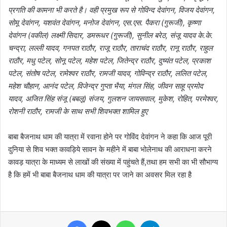
प्रगति की कामना भी करते है। वही प्रमुख रूप से गोविन्द देवांगन, विजय देवांगन,
सोमू देवांगन, यशवंत देवांगन, मनोज देवांगन, एस.एस. पैकरा (गुरूजी), कृष्णा
देवांगन (वकील) लक्ष्मी सिदार, डमरूधर (गुरूजी), सुनील बरेठ, संजू यादव के.के.
चन्द्रा, लल्ली यादव, गनपत राठौर, राजू राठौर, ताराचंद राठौर, रानू राठौर, राहुल
राठौर, मधु पटेल, सोनू पटेल, महेश पटेल, जितेन्द्र राठौर, दुष्यंत पटेल, प्रकाश
पटेल, संतोष पटेल, रामेश्वर राठौर, रामजी यादव, गोविन्द्र राठौर, ललित पटेल,
महेश चौहान, आनंद पटेल, विजेन्द्र गुप्ता भैया, मंगल सिंह, जीवन साहू प्रमोद
यादव, अजित सिंह संजू (बबलू) संजय, गुलशन जायसवाल, मुकेश, रोहित, परमेश्वर,
रोशनी राठौर, रामजी के साथ सभी शिवभक्त शामिल हुए
बाबा बैजनाथ धाम की यात्रा में रवाना होने पर गोविंद देवांगन ने कहा कि आज पूरी
दुनिया से शिव भक्त कावड़िये सावन के महीने में बाबा भोलेनाथ की आराधना करने
कावड़ यात्रा के माध्यम से लाखों की संख्या में पहुंचते हैं,तथा हम सभी का भी सौभाग्य
है कि हमें भी बाबा बैजनाथ धाम की यात्रा पर जाने का अवसर मिल रहा है
Facebook
X
WhatsApp
Telegram