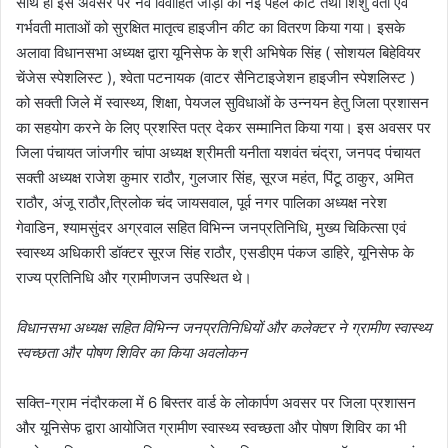
साथ ही इस अवसर पर नव विवाहित जोड़ों को नई पहल कीट तथा शिशु वती एवं
गर्भवती माताओं को सुरक्षित मातृत्व हाइजीन कीट का वितरण किया गया। इसके
अलावा विधानसभा अध्यक्ष द्वारा यूनिसेफ के श्री अभिषेक सिंह ( सोशयल बिहेवियर
चेंजेस स्पेशलिस्ट ), श्वेता पटनायक (वाटर सैनिटाइजेशन हाइजीन स्पेशलिस्ट )
को सक्ती जिले में स्वास्थ्य, शिक्षा, पेयजल सुविधाओं के उन्नयन हेतु जिला प्रशासन
का सहयोग करने के लिए प्रशस्ति पत्र देकर सम्मानित किया गया। इस अवसर पर
जिला पंचायत जांजगीर चांपा अध्यक्ष श्रीमती यनीता यशवंत चंद्रा, जनपद पंचायत
सक्ती अध्यक्ष राजेश कुमार राठौर, गुलजार सिंह, सूरज महंत, पिंटू ठाकुर, अमित
राठौर, अंजू राठौर,त्रिलोक चंद जायसवाल, पूर्व नगर पालिका अध्यक्ष नरेश
गेवाडिन, श्यामसुंदर अग्रवाल सहित विभिन्न जनप्रतिनिधि, मुख्य चिकित्सा एवं
स्वास्थ्य अधिकारी डॉक्टर सूरज सिंह राठौर, एसडीएम पंकज डाहिरे, यूनिसेफ के
राज्य प्रतिनिधि और ग्रामीणजन उपस्थित थे।
विधानसभा अध्यक्ष सहित विभिन्न जनप्रतिनिधियों और कलेक्टर ने ग्रामीण स्वास्थ्य
स्वच्छता और पोषण शिविर का किया अवलोकन
सक्ति-ग्राम नंदौरकला में 6 बिस्तर वार्ड के लोकार्पण अवसर पर जिला प्रशासन
और यूनिसेफ द्वारा आयोजित ग्रामीण स्वास्थ्य स्वच्छता और पोषण शिविर का भी