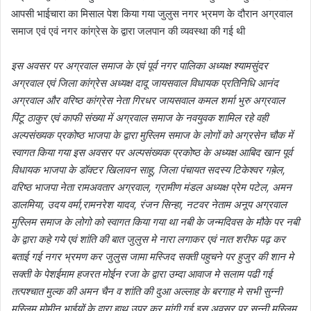
आपसी भाईचारा का मिसाल पेश किया गया जुलुस नगर भ्रमण के दौरान अग्रवाल
समाज एवं एवं नगर कांग्रेस के द्वारा जलपान की व्यवस्था की गई थी
इस अवसर पर अग्रवाल समाज के एवं पूर्व नगर पालिका अध्यक्ष श्यामसुंदर
अग्रवाल एवं जिला कांग्रेस अध्यक्ष दादू जायसवाल विधायक प्रतिनिधि आनंद
अग्रवाल और वरिष्ठ कांग्रेस नेता गिरधर जायसवाल कमल शर्मा भुरु अग्रवाल‌‌
पिंटू ठाकुर एवं काफी संख्या में अग्रवाल समाज के नवयुवक शामिल रहे वही
अल्पसंख्यक प्रकोष्ठ भाजपा के द्वारा मुस्लिम समाज के लोगों को अग्रसेन चौक में
स्वागत किया गया इस अवसर पर अल्पसंख्यक प्रकोष्ठ के अध्यक्ष आबिद खान पूर्व
विधायक भाजपा के डॉक्टर खिलावन साहू, जिला पंचायत सदस्य टिकेश्वर गब़ेल,
वरिष्ठ भाजपा नेता रामअवतार अग्रवाल, ग्रामीण मंडल अध्यक्ष प्रेम पटेल, अमन
डालमिया, उदय वर्मा,रामनरेश यादव, रंजन सिन्हा, नटवर नेताम अनूप अग्रवाल
मुस्लिम समाज के लोगो को स्वागत किया गया था नबी के जन्मदिवस के मौके पर नबी
के द्वारा कहे गये एवं शांति की बात जुलुस मे नारा लगाकर एवं नात शरीफ पढ़ कर
बताई गई नगर भ्रमण कर जुलुस जामा मस्जिद सक्ती पहुचने पर हुजुर की शान मे
सक्ती के पेशईमाम हजरत मोईन रजा के द्वारा उम्दा आवाज मे सलाम पढी गई
तत्पश्चात मुल्क की अमन चैन व शांति की दुआ अल्लाह के बरगाह मे सभी सुन्नी
मुस्लिम मोमीन भाईयों के द्वारा हाथ उपर कर मांगी गई इस अवसर पर सुन्नी मुस्लिम