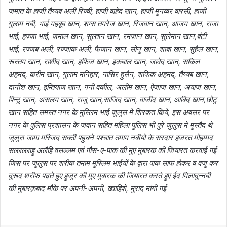
जमात के हाजी तैय्यब अली रिज्वी, हाजी वाहेद खान, हाजी मुनव्वर वारसी, हाजी
गुलाम नबी, भाई महबूब खान, शम्स तमरेज खान, रिजवान खान, आजम खान, राजा
भाई, हज्जा भाई, जमाल खान, सुल्तान खान, रमजान खान, सुलेमान खान,बंटी
भाई, रज्जब अली, रज्जाक अली, फैजान खान, सोनु खान, शाबा खान, सुहैल खान,
रूस्तम खान, राशीद खान, हफिज खान, इकबाल खान, जावेद खान, सकिल
अहमद, करीम खान, गुलाम मनिहार, नासिर हुसैन, शफिक अहमद, तैय्यब खान,
दानीश खान, इम्तियाज खान, गनी वकील, अलीम खान, ऐजाज खान, अयाज खान,
पिन्टू खान, असलम खान, राजु खान,साजिद खान, वाजीद खान, आबिद खान,छोटु
खान सहित समस्त नगर के मुस्लिम भाई जुलुस मे शिरकत किये, इस अवसर पर
नगर के पुलिस प्रशासन के जवान सहित महिला पुलिस भी पुरे जुलुस मे मुस्तैद थे
जुलुस जामा मस्जिद सक्ती पहुचने पश्चात तमाम नबीयो के सरदार हजरत मोहम्मद
सल्लल्लाहु अलैहि वसल्लम एवं गौस-ए-पाक की मुए मुबारक की जियारत करवाई गई
जिस पर जुलुस पर शरीक तमाम मुस्लिम भाईयों के द्वारा पाक साफ होकर व वजु कर
दुरूद शरीफ पढ़ते हुए हुजुर की मुए मुबारक की जियारत करते हुए ईद मिलादुन्नबी
की मुबारक़बाद मौके पर अपनी-अपनी, ख्वाहिशे, मुराद मांगी गई