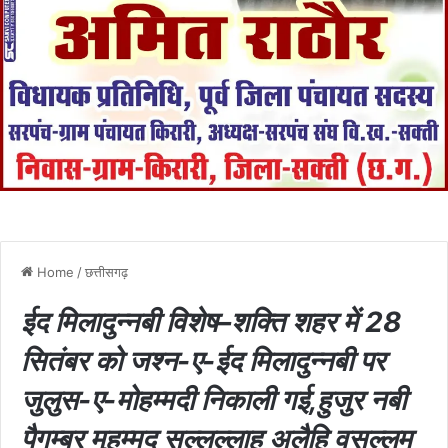
Home
/
छत्तीसगढ़
ईद मिलादुन्नबी विशेष–शक्ति शहर में 28
सितंबर को जश्न-ए-ईद मिलादुन्नबी पर
जुलुस-ए-मोहम्मदी निकाली गई,हुजुर नबी
पैगम्बर मुहम्मद सल्लल्लाहु अलैहि वसल्लम