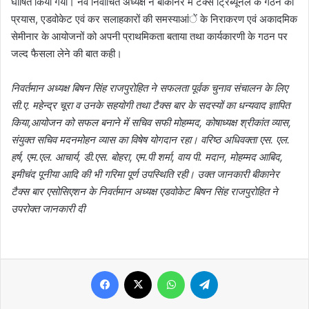
घोषित किया गया। नव निर्वाचित अध्यक्ष ने बीकानेर में टेक्स ट्रिब्यूनल के गठन का
प्रयास, एडवोकेट एवं कर सलाहकारों की समस्याआंें के निराकरण एवं अकादमिक
सेमीनार के आयोजनों को अपनी प्राथमिकता बताया तथा कार्यकारणी के गठन पर
जल्द फैसला लेने की बात कही।
निवर्तमान अध्यक्ष बिषन सिंह राजपुरोहित ने सफलता पूर्वक चुनाव संचालन के लिए
सी.ए. महेन्द्र चूरा व उनके सहयोगी तथा टैक्स बार के सदस्यों का धन्यवाद ज्ञापित
किया,आयोजन को सफल बनाने में सचिव सफी मोहम्मद, कोषाध्यक्ष श्रीकांत व्यास,
संयुक्त सचिव मदनमोहन व्यास का विषेष योगदान रहा। वरिष्ठ अधिवक्ता एस. एल.
हर्ष, एम.एल. आचार्य, डी.एस. बोहरा, एम.पी शर्मा, वाय पी. मदान, मोहम्मद आबिद,
इमीचंद पूनीया आदि की भी गरिमा पूर्ण उपस्थिति रही। उक्त जानकारी बीकानेर
टैक्स बार एसोसिएशन के निवर्तमान अध्यक्ष एडवोकेट बिषन सिंह राजपुरोहित ने
उपरोक्त जानकारी दी
Facebook
X
WhatsApp
Telegram