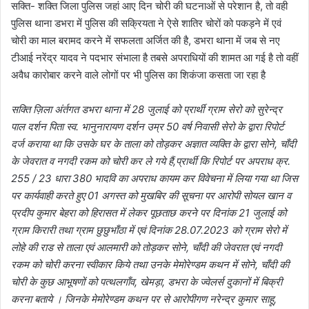
सक्ति- शक्ति जिला पुलिस जहां आए दिन चोरी की घटनाओं से परेशान है, तो वही
पुलिस थाना डभरा में पुलिस की सक्रियता ने ऐसे शातिर चोरों को पकड़ने में एवं
चोरी का माल बरामद करने में सफलता अर्जित की है, डभरा थाना में जब से नए
टीआई नरेंद्र यादव ने पदभार संभाला है तबसे अपराधियों की शामत आ गई है तो वहीं
अवैध कारोबार करने वाले लोगों पर भी पुलिस का शिकंजा कसता जा रहा है
सक्ति ज़िला अंर्तगत डभरा थाना में 28 जुलाई को प्रार्थी ग्राम सेरो को सुरेन्द्र
पाल दर्शन पिता स्व. भानुनारायण दर्शन उम्र 50 वर्ष निवासी सेरो के द्वारा रिपोर्ट
दर्ज कराया था कि उसके घर के ताला को तोड़कर अज्ञात व्यक्ति के द्वारा सोने, चाँदी
के जेवरात व नगदी रकम को चोरी कर ले गये हैं,प्रार्थी कि रिपोर्ट पर अपराध क्र.
255 / 23 धारा 380 भादवि का अपराध कायम कर विवेचना में लिया गया था जिस
पर कार्यवाही करते हुए 01 अगस्त को मुखबिर की सूचना पर आरोपी सोयल खान व
प्रदीप कुमार बेहरा को हिरासत में लेकर पूछताछ करने पर दिनांक 21 जुलाई को
ग्राम किरारी तथा ग्राम छुछुभाँठा में एवं दिनांक 28.07.2023 को ग्राम सेरो में
लोहे की राड से ताला एवं आलमारी को तोड़कर सोने, चाँदी की जेवरात एवं नगदी
रकम को चोरी करना स्वीकार किये तथा उनके मेमोरेण्डम कथन में सोने, चाँदी की
चोरी के कुछ आभूषणों को पत्थलगाँव, खेमड़ा, डभरा के ज्वेलर्स दुकानों में बिक्री
करना बताये । जिनके मेमोरेण्डम कथन पर से आरोपीगण नरेन्द्र कुमार साहू,