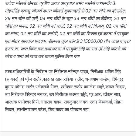
राजेश ज्वेलर्स खेमडा, प्रवीण तायल अग्रवाल उमंग ज्वलेर्स पत्थलगाँव 3.
मोहनसिंह प्रान्शु ज्वेलर्स डभरा ज्वेलर्स दुकानदारों से 02 नग सोने का ब्रेसलेट,
29 नग सोने की पत्ती, 04 नग चाँदी के चुड़ा 34 नग चाँदी का बिछिया, 20 नग
चाँदी का पायल, 02 नग चाँदी की थाली, 02 नग चाँदी की गिलास, 02 नग चाँदी
का लोटा, 02 नग चाँदी का कटोरी, 02 नग चाँदी का सिक्का एवं घटना में प्रयुक्त
एक मोटर सायकल एच.एफ. डीलक्स कुल कीमती 315000.00 तीन लाख पन्द्रह
हजार रू. जप्त किया गया तथा घटना में प्रयुक्त लोहे का राड एवं लोहे काटने का
ब्लेड व पाना को जप्त कर कब्जा पुलिस लिया गया
उच्चअधिकारियों के निर्देशन पर निरीक्षक नरेन्द्र यादव, निरीक्षक अमित सिंह
(सायबर) एवं प्रेम राठौर,फारूख खान,राकेश राठौर, धनश्याम पाण्डेय, दिपेन्द्र
कुमार जोगेश राठौर,एलेक्सजे मित्र, खगेश्वर राठौर कमलेश लहरे,कमल सिदार,
उप निरीक्षक विरेन्द्र मनहर, उप निरीक्षक लक्ष्मण खूंटे, प्र.आर. टीकम साव,
आरक्षक परमेश्वर मिरी, गंगाराम यादव, रामकुमार जगत, रतन विश्वकर्मा, मोहन
सिदार, लक्ष्मीनारायण पटेल, शिव यादव का योगदान रहा