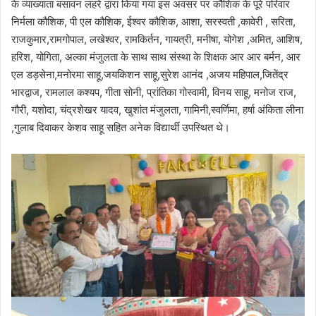
के व्याख्याता बसावन लहरे द्वारा किया गया इस अवसर पर कौशिक के पूरे परिवार
निर्मला कौशिक, पी एल कौशिक, ईश्वर कौशिक, आशा, सरस्वती ,कावेरी , सरिता,
राजकुमार,रामगोपाल, लखेश्वर, रामकिर्तन, गायत्री, मनीषा, योगेश ,अमित, आशिष,
हरिश, योगिता, अल्का मंजुलता के साथ साथ संस्था के शिक्षक आर आर बर्मन, आर
एल डड़सेना,मनोरमा साहू,जयकिशन साहू,सुरेश आनंद ,अजय महिपाल,जितेंद्र
भारद्वाज, रामलाल कश्यप, गीता सोनी, प्रांतिका गोस्वामी, विनय साहू, मनोज राज,
गौरी, यशोदा, चंद्रशेखर यादव, खुशांत मंजुलता, गामिनी,स्वर्णिमा, हर्षा अंकिता लीना
,गुलाब दिवाकर केशव साहू सहित अनेक विद्यार्थी उपस्थित थे।