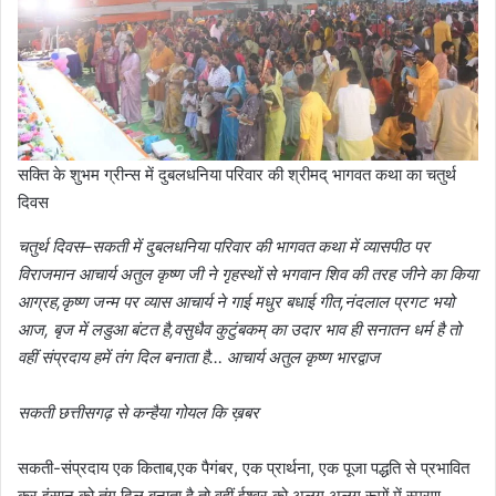
सक्ति के शुभम ग्रीन्स में दुबलधनिया परिवार की श्रीमद् भागवत कथा का चतुर्थ
दिवस
चतुर्थ दिवस–सकती में दुबलधनिया परिवार की भागवत कथा में व्यासपीठ पर
विराजमान आचार्य अतुल कृष्ण जी ने गृहस्थों से भगवान शिव की तरह जीने का किया
आग्रह,कृष्ण जन्म पर व्यास आचार्य ने गाई मधुर बधाई गीत,नंदलाल प्रगट भयो
आज, बृज में लडुआ बंटत है,वसुधैव कुटुंबकम् का उदार भाव ही सनातन धर्म है तो
वहीं संप्रदाय हमें तंग दिल बनाता है… आचार्य अतुल कृष्ण भारद्वाज
सकती छत्तीसगढ़ से कन्हैया गोयल कि ख़बर
सकती-संप्रदाय एक किताब,एक पैगंबर, एक प्रार्थना, एक पूजा पद्धति से प्रभावित
कर इंसान को तंग दिल बनाता है तो वहीं ईश्वर को अलग अलग रूपों में स्मरण