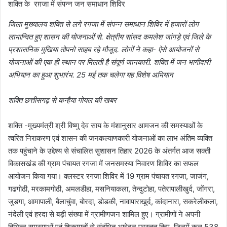
शक्ति के रग़जा में संपन्न जन समाधान शिविर
जिला मुख्यालय शक्ति से लगे रगजा में संपन्न समाधान शिविर में हजारों लोग
लाभान्वित हुए शासन की योजनाओं से. क्षेत्रीय सांसद कमलेश जांगड़े एवं जिले के
प्रशासनिक मुखिया तोपनो साहब रहे मौजूद. लोगों ने कहा- ऐसे आयोजनों से
योजनाओं की एक ही स्थान पर मिलती है संपूर्ण जानकारी. शक्ति में जन भागीदारी
अभियान का हुआ शुभारंभ. 25 मई तक चलेगा यह विशेष अभियान
शक्ति छत्तीसगढ़ से कन्हैया गोयल की खबर
शक्ति -मुख्यमंत्री श्री विष्णु देव साय के मंशानुसार आमजन की समस्याओं के
त्वरित निराकरण एवं शासन की जनकल्याणकारी योजनाओं का लाभ अंतिम व्यक्ति
तक पहुंचाने के उद्देश्य से संचालित सुशासन तिहार 2026 के अंतर्गत आज सक्ती
विकासखंड की ग्राम पंचायत रगजा में जनसमस्या निवारण शिविर का सफल
आयोजन किया गया। क्लस्टर रगजा शिविर में 19 ग्राम पंचायत रगजा, जाजंग,
गढगोढी, मरकामगोढी, अमलडीहा, मसनियाकला, तेन्दुटोहा, पतेरापालीखुर्द, जोंगरा,
जुडगा, आमापाली, बैलाचुंवा, बोरदा, डोडकी, नावापाराखुर्द, कांदानारा, सकरेलीकला,
नंदेली एवं हरदा से बड़ी संख्या में ग्रामीणजन शामिल हुए। ग्रामीणों ने अपनी
विभिन्न समस्याओं एवं शिकायतों से संबंधित आवेदन प्रस्तुत किए, जिनमें कुल 538