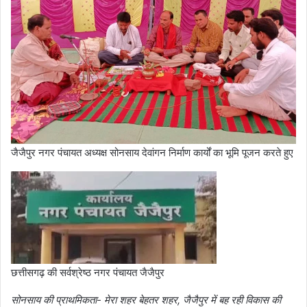
जैजैपुर नगर पंचायत अध्यक्ष सोनसाय देवांगन निर्माण कार्यों का भूमि पूजन करते हुए
छत्तीसगढ़ की सर्वश्रेष्ठ नगर पंचायत जैजैपुर
सोनसाय की प्राथमिकता- मेरा शहर बेहतर शहर, जैजैपुर में बह रही विकास की