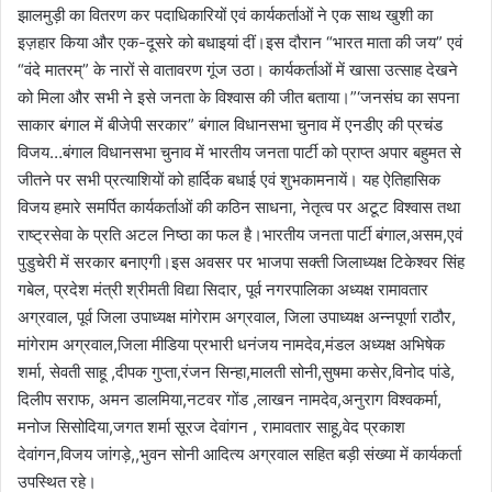
झालमुड़ी का वितरण कर पदाधिकारियों एवं कार्यकर्ताओं ने एक साथ खुशी का
इज़हार किया और एक-दूसरे को बधाइयां दीं।इस दौरान “भारत माता की जय” एवं
“वंदे मातरम्” के नारों से वातावरण गूंज उठा। कार्यकर्ताओं में खासा उत्साह देखने
को मिला और सभी ने इसे जनता के विश्वास की जीत बताया।”‘जनसंघ का सपना
साकार बंगाल में बीजेपी सरकार” बंगाल विधानसभा चुनाव में एनडीए की प्रचंड
विजय…बंगाल विधानसभा चुनाव में भारतीय जनता पार्टी को प्राप्त अपार बहुमत से
जीतने पर सभी प्रत्याशियों को हार्दिक बधाई एवं शुभकामनायें। यह ऐतिहासिक
विजय हमारे समर्पित कार्यकर्ताओं की कठिन साधना, नेतृत्व पर अटूट विश्वास तथा
राष्ट्रसेवा के प्रति अटल निष्ठा का फल है।भारतीय जनता पार्टी बंगाल,असम,एवं
पुडुचेरी में सरकार बनाएगी।इस अवसर पर भाजपा सक्ती जिलाध्यक्ष टिकेश्वर सिंह
गबेल, प्रदेश मंत्री श्रीमती विद्या सिदार, पूर्व नगरपालिका अध्यक्ष रामावतार
अग्रवाल, पूर्व जिला उपाध्यक्ष मांगेराम अग्रवाल, जिला उपाध्यक्ष अन्नपूर्णा राठौर,
मांगेराम अग्रवाल,जिला मीडिया प्रभारी धनंजय नामदेव,मंडल अध्यक्ष अभिषेक
शर्मा, सेवती साहू ,दीपक गुप्ता,रंजन सिन्हा,मालती सोनी,सुषमा कसेर,विनोद पांडे,
दिलीप सराफ, अमन डालमिया,नटवर गोंड ,लाखन नामदेव,अनुराग विश्वकर्मा,
मनोज सिसोदिया,जगत शर्मा सूरज देवांगन , रामावतार साहू,वेद प्रकाश
देवांगन,विजय जांगड़े,,भुवन सोनी आदित्य अग्रवाल सहित बड़ी संख्या में कार्यकर्ता
उपस्थित रहे।